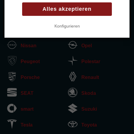
Alles akzeptieren
Mercedes
MG
Konfigurieren
MINI
Mitsubishi
Nissan
Opel
Peugeot
Polestar
Porsche
Renault
SEAT
Skoda
smart
Suzuki
Tesla
Toyota