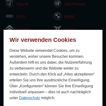
Abarth
Alfa Romeo
Audi
BMW
Citroen
Cupra
Wir verwenden Cookies
Dacia
DS
Diese Website verwendet Cookies, um zu
Fiat
Ford
verstehen, woher unsere Besucher kommen.
Außerdem hilft es uns dabei, die Nutzer­erfahrung
Honda
Hyundai
zu verbesserrn und die Website weiter zu
entwickeln. Durch den Klick auf „Alles akzeptieren“
Jaguar
Jeep
erteilen Sie uns Ihre ausdrückliche Einwilligung.
Über „Konfigurieren“ können Sie Ihre Einwilligung
KIA
Land Rover
individuell anpassen ‒ dies ist auch nachträglich
unter
Datenschutz
möglich.
Lexus
Mazda